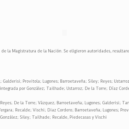
de la Magistratura de la Nación. Se eligieron autoridades, resultan
alderisi; Provitola; Lugones; Barroetaveña; Siley; Reyes; Ustarro
grada por González; Tailhade; Ustarroz; De la Torre; Díaz Cordero
es; De la Torre; Vázquez; Barroetaveña; Lugones; Galderisi; Tama
ergara; Recalde; Vischi; Diaz Cordero; Barroetaveña; Lugones; Provi
onzález; Siley; Tailhade; Recalde, Piedecasas y Vischi