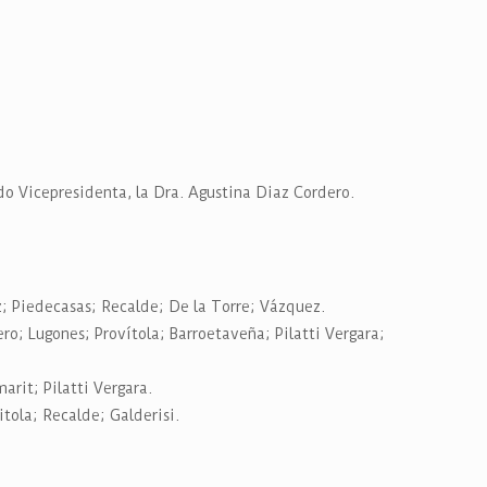
do Vicepresidenta, la Dra. Agustina Diaz Cordero.
z; Piedecasas; Recalde; De la Torre; Vázquez.
; Lugones; Provítola; Barroetaveña; Pilatti Vergara;
rit; Pilatti Vergara.
tola; Recalde; Galderisi.