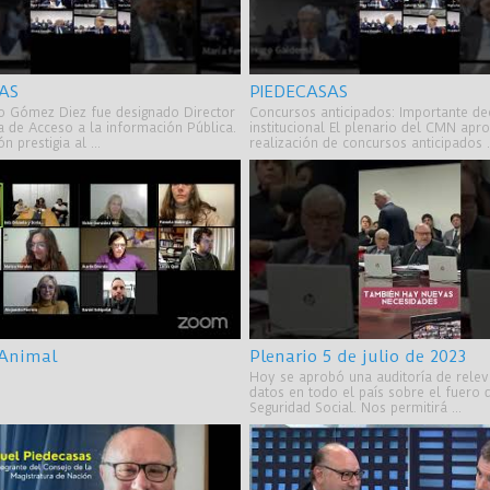
AS
PIEDECASAS
do Gómez Diez fue designado Director
Concursos anticipados: Importante de
a de Acceso a la información Pública.
institucional El plenario del CMN apr
n prestigia al ...
realización de concursos anticipados .
 Animal
Plenario 5 de julio de 2023
Hoy se aprobó una auditoría de rele
datos en todo el país sobre el fuero 
Seguridad Social. Nos permitirá ...