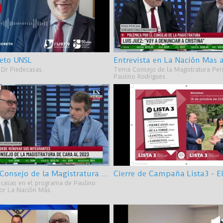
eto UNSL
l Dr Piedecasas.
Tema Consejo de la Magistratura Peri
Paulino Rodrigues.
El rol del Consejo de la Magistratura de cara al 2023
ecasas en el programa de Paulino
por La Nación Más.