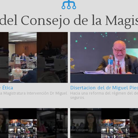
del Consejo de la Magi
 Ética
Disertacion del dr Miguel Pie
a Magistratura Intervención Dr Miguel
Hacia una reforma del régimen del d
seguros.