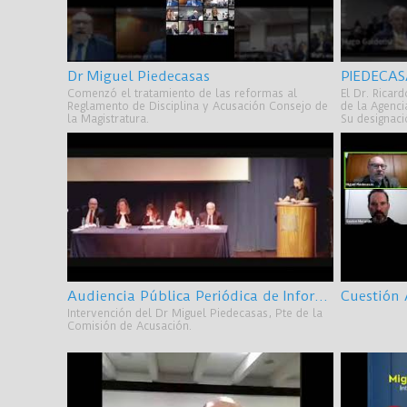
Dr Miguel Piedecasas
PIEDECAS
Comenzó el tratamiento de las reformas al
El Dr. Ricar
Reglamento de Disciplina y Acusación Consejo de
de la Agenci
la Magistratura.
Su designació
Audiencia Pública Periódica de Información 2023 - Universidad Nacional de Rosario
Cuestión
Intervención del Dr Miguel Piedecasas, Pte de la
Comisión de Acusación.