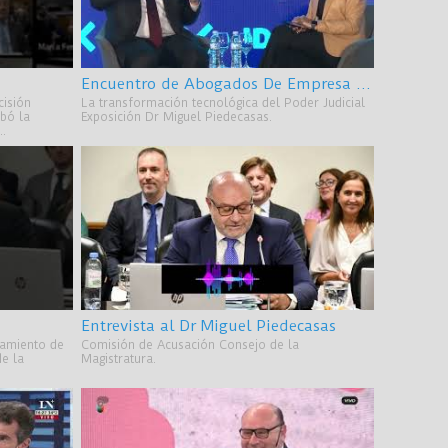
Encuentro de Abogados De Empresa IDEA 2023
cisión
La transformación tecnológica del Poder Judicial
obó la
Exposición Dr Miguel Piedecasas.
..
Entrevista al Dr Miguel Piedecasas
vamiento de
Comisión de Acusación Consejo de la
de la
Magistratura.