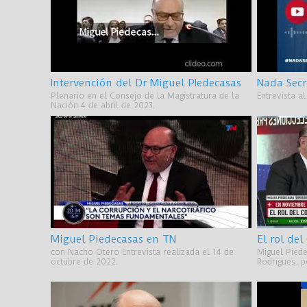
Intervención del Dr Miguel PIedecasas
Nada Secr
Plenario en el Consejo de la Magistratura de la
Entrevista a
Nación 4 de abril de 2023.
Miguel Piedecasas en TN
con Nacho Otero Entrevista realizada el 14 de
Miguel Pied
octubre de 2022.
Rodrigues, 