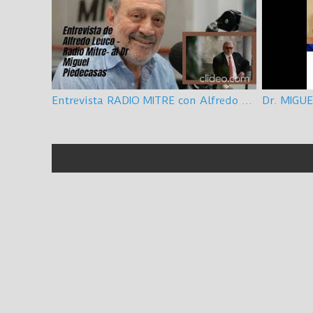
Entrevista RADIO MITRE con Alfredo Leuco por Causa Obra Pública 23/08/2022