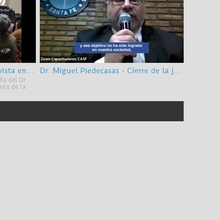
Dr. Miguel Piedecasas - entrevista en Radio del Plata Tucumán 25/07/2022
Dr. Miguel Piedecasas - Cierre de la jornada homenaje a Mosset Iturraspe - Santa Fe - subtitulado
ña del Dr
ura de la