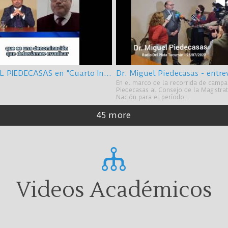
Dr. MIGUEL PIEDECASAS en "Cuarto Intermedio" - Colegio Público de Abogados de SALTA 10/08/2022
En el marco de la recorrida de campa
Piedecasas al Consejo de la Magistrat
Nación para el período ...
45 more
Videos Académicos