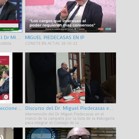
Entrevista en La Nación Mas al Dr Miguel Piedecasas
MIGUEL PIEDECASAS EN IP
odista:
CONSTE EN ACTAS 26-10-22.
Cierre de Campaña Lista3 - Elecciones Consejo de la Magistratura
Discurso del Dr. Miguel Piedecasas en Lanús 27 sept 2022
Intervención del Dr Miguel Piedecasas en el
marco de la campaña por la lista de la #abogacía
para integrar el Consejo de la ...