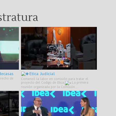
stratura
decasas
Etica Judicial
erecho de
Comenzó la labor en comisión para tratar el
proyecto del Codigo de Etica.
La primera
reunión organizada por la Comisión ...