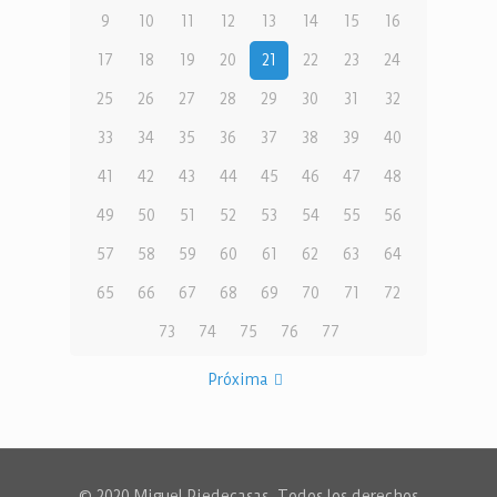
9
10
11
12
13
14
15
16
17
18
19
20
21
22
23
24
25
26
27
28
29
30
31
32
33
34
35
36
37
38
39
40
41
42
43
44
45
46
47
48
49
50
51
52
53
54
55
56
57
58
59
60
61
62
63
64
65
66
67
68
69
70
71
72
73
74
75
76
77
Próxima
© 2020 Miguel Piedecasas. Todos los derechos