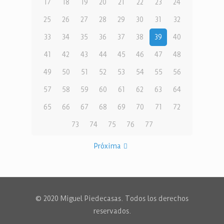
17
18
19
20
21
22
23
24
25
26
27
28
29
30
31
32
33
34
35
36
37
38
39
40
41
42
43
44
45
46
47
48
49
50
51
52
53
54
55
56
57
58
59
60
61
62
63
64
65
66
67
68
69
70
71
72
73
74
75
76
77
Próxima
© 2020 Miguel Piedecasas. Todos los derechos
reservados.