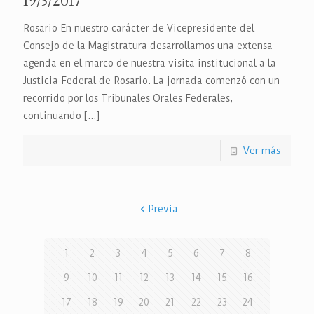
19/5/2017
Rosario En nuestro carácter de Vicepresidente del
Consejo de la Magistratura desarrollamos una extensa
agenda en el marco de nuestra visita institucional a la
Justicia Federal de Rosario. La jornada comenzó con un
recorrido por los Tribunales Orales Federales,
continuando
[…]
Ver más
Previa
1
2
3
4
5
6
7
8
9
10
11
12
13
14
15
16
17
18
19
20
21
22
23
24